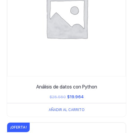
Análisis de datos con Python
El
El
$
28.580
$
19.964
precio
precio
AÑADIR AL CARRITO
original
actual
era:
es:
¡OFERTA!
$28.580.
$19.964.