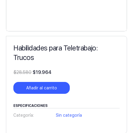
Habilidades para Teletrabajo:
Trucos
El
El
$
28.580
$
19.964
precio
precio
original
actual
Añadir al carrito
era:
es:
$28.580.
$19.964.
ESPECIFICACIONES
Categoría:
Sin categoría