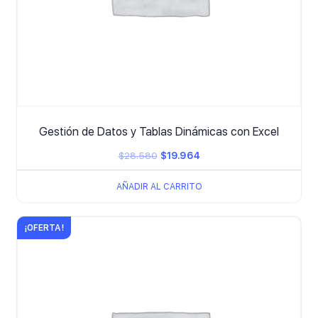
Gestión de Datos y Tablas Dinámicas con Excel
El
El
$
28.580
$
19.964
precio
precio
AÑADIR AL CARRITO
original
actual
era:
es:
¡OFERTA!
$28.580.
$19.964.