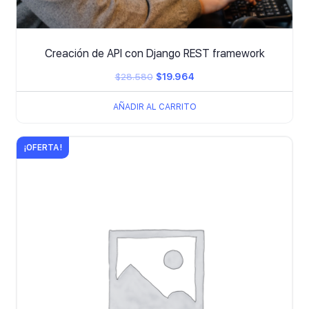
Creación de API con Django REST framework
El
El
$
28.580
$
19.964
precio
precio
AÑADIR AL CARRITO
original
actual
era:
es:
¡OFERTA!
$28.580.
$19.964.