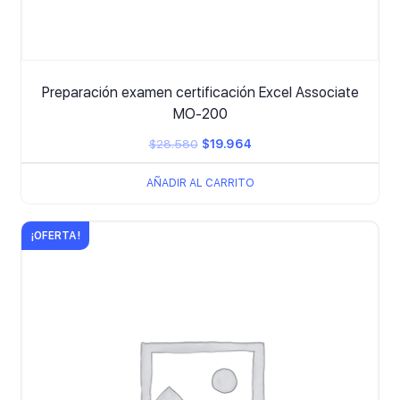
Preparación examen certificación Excel Associate
MO-200
El
El
$
28.580
$
19.964
precio
precio
AÑADIR AL CARRITO
original
actual
era:
es:
¡OFERTA!
$28.580.
$19.964.