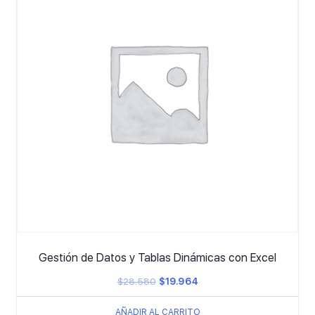
Gestión de Datos y Tablas Dinámicas con Excel
El
El
$
28.580
$
19.964
precio
precio
AÑADIR AL CARRITO