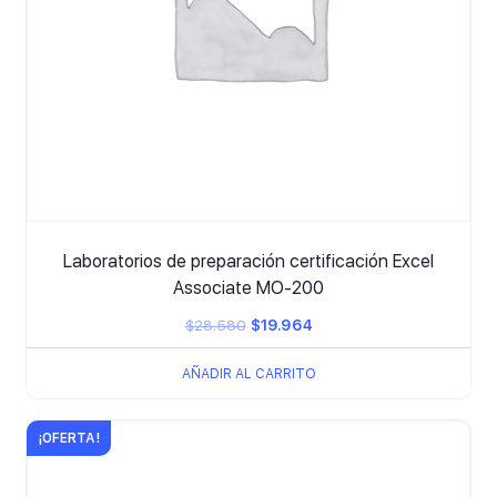
Laboratorios de preparación certificación Excel
Associate MO-200
El
El
$
28.580
$
19.964
precio
precio
AÑADIR AL CARRITO
original
actual
era:
es:
¡OFERTA!
$28.580.
$19.964.