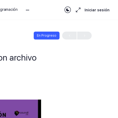
ogramación
Iniciar sesión
En Progreso
on archivo