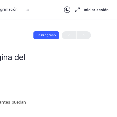
ogramación
Iniciar sesión
En Progreso
ina del
pantes puedan