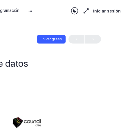
ogramación
Iniciar sesión
En Progreso
e datos