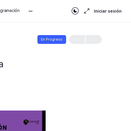
ogramación
Iniciar sesión
En Progreso
a