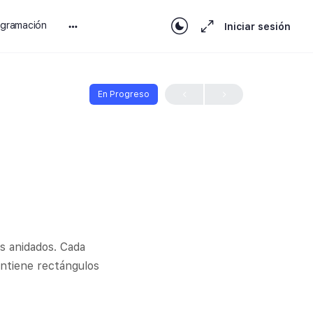
ogramación
Iniciar sesión
En Progreso
s anidados. Cada
ontiene rectángulos