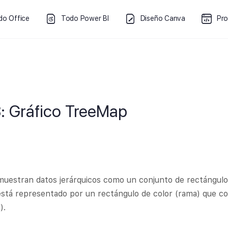
do Office
Todo Power BI
Diseño Canva
Pr
8: Gráfico TreeMap
muestran datos jerárquicos como un conjunto de rectángulo
a está representado por un rectángulo de color (rama) que c
).