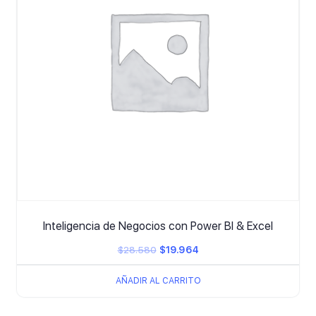
Inteligencia de Negocios con Power BI & Excel
El
El
$
28.580
$
19.964
precio
precio
AÑADIR AL CARRITO
original
actual
era:
es: