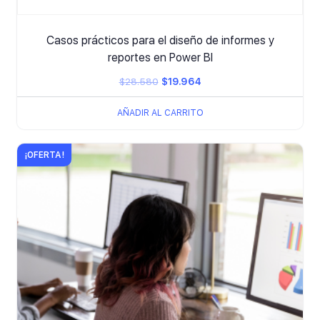
Casos prácticos para el diseño de informes y
reportes en Power BI
El
El
$
28.580
$
19.964
precio
precio
AÑADIR AL CARRITO
original
actual
era:
es:
¡OFERTA!
$28.580.
$19.964.