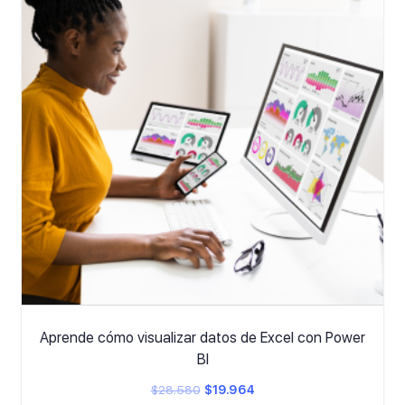
Aprende cómo visualizar datos de Excel con Power
BI
El
El
$
28.580
$
19.964