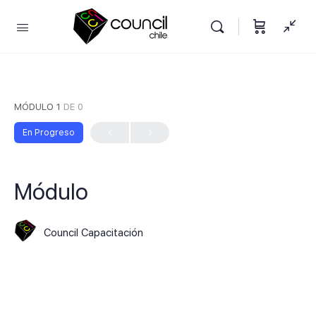
MÓDULO 1
DE 0
En Progreso
Módulo
Council Capacitación