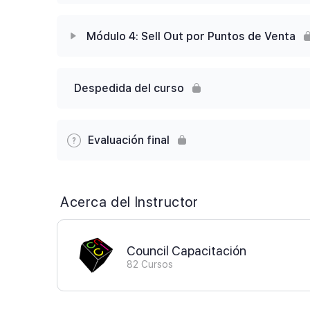
Lección 2.1: Objetivo del Reporte 80/20 por
Contenido de la Módulo
Lección 1.3: Diseño del reporte (gráficas y 
Módulo 4: Sell Out por Puntos de Venta
Lección 2.2: Cargar Archivo CSV y Genera
Módulo 3.1: Objetivo del Reporte Comparati
Lección 1.4: Agregando Porcentaje de Parti
Contenido de la Módulo
Lección 2.3: Tabla de Acumulados
Despedida del curso
Lección 3.2: Cargar Archivo CSV y Generar
Lección 1.5: Agregando Segmentadores
Lección 4.1: Objetivo del Reporte Sell Out p
Lección 2.4: Gráfica de Pareto
Lección 3.3: Creando la gráfica de Cascada
Evaluación final
Lección 1.6: Calculate en Matriz
Lección 4.2: Cargar Archivo CSV y Genera
Lección 2.5: Comparativo de Sell Out Mens
Lección 3.4: Creando la tabla de artículos
Lección 4.3: Crear y Cargar el Archivo de G
Acerca del Instructor
Lección 4.4: Creación del Mapa y Matriz de
Council Capacitación
82 Cursos
Lección 4.5: Agregando Segmentadores y Ta