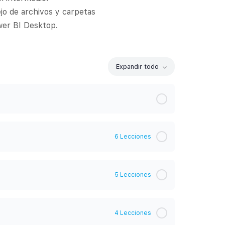
jo de archivos y carpetas
wer BI Desktop.
Expandir todo
Módulos
6 Lecciones
0% Completado
0/6 Pasos
5 Lecciones
0% Completado
0/5 Pasos
4 Lecciones