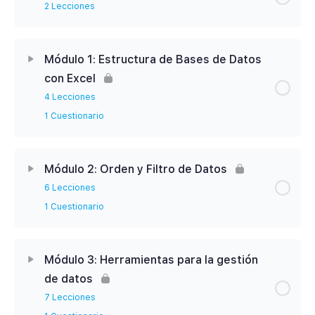
2 Lecciones
Contenido de la Módulo
0% Completado
0/2 Pasos
Módulo 1: Estructura de Bases de Datos
con Excel
Lección 0.1: Bienvenida y reseña general
4 Lecciones
1 Cuestionario
Lección 0.2: Modalidad de Trabajo
Contenido de la Módulo
0% Completado
0/4 Pasos
Módulo 2: Orden y Filtro de Datos
6 Lecciones
Lección 1.1: Consideraciones a la estructura de
1 Cuestionario
Bases de Datos
Contenido de la Módulo
0% Completado
0/6 Pasos
Lección 1.2: Buenas y Malas prácticas en
Módulo 3: Herramientas para la gestión
manejo de Bases de Datos
de datos
Lección 2.1: Tres (3) formas de ordenar datos
7 Lecciones
Lección 1.3: Formas de ingreso de datos