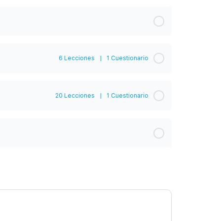
6 Lecciones
|
1 Cuestionario
0% Completado
0/6 Pasos
20 Lecciones
|
1 Cuestionario
bajo
0% Completado
0/20 Pasos
roveedores
sta