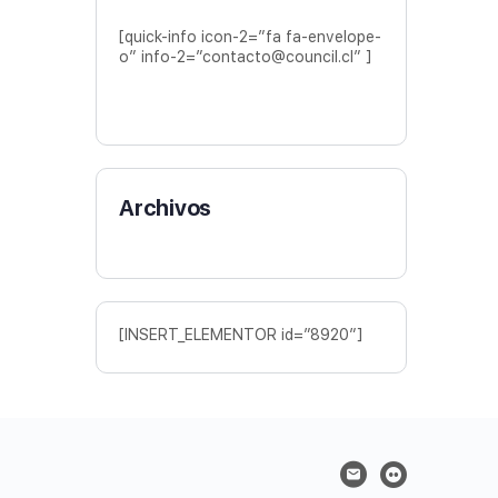
[quick-info icon-2=”fa fa-envelope-
o” info-2=”contacto@council.cl” ]
Archivos
[INSERT_ELEMENTOR id=”8920″]